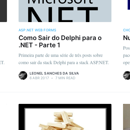
ASP.NET WEB FORMS
CH
Como Sair do Delphi para o
Nu
.NET - Parte 1
Pos
Primeira parte de uma série de três posts sobre
pac
ET.
como sair da stack Delphi para a stack ASP.NET.
ope
LEONEL SANCHES DA SILVA
6 ABR 2017
•
7 MIN READ