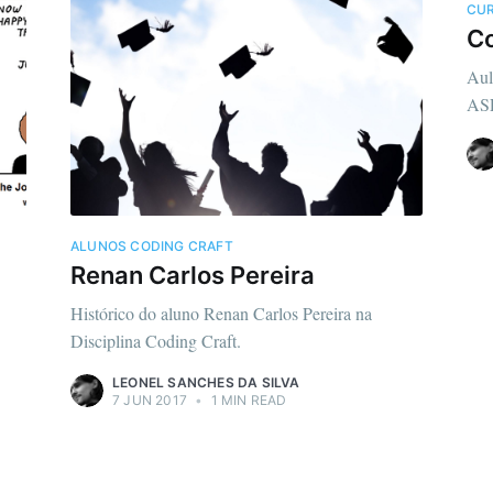
CUR
Co
Aul
ASP
ALUNOS CODING CRAFT
Renan Carlos Pereira
Histórico do aluno Renan Carlos Pereira na
Disciplina Coding Craft.
LEONEL SANCHES DA SILVA
7 JUN 2017
•
1 MIN READ