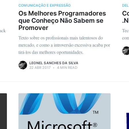
COMUNICAÇÃO E EXPRESSÃO
DEL
Os Melhores Programadores
Co
que Conheço Não Sabem se
.N
Promover
tack
Tec
Texto sobre os profissionais mais talentosos do
com
mercado, e como a introversão excessiva acaba por
tirá-los das melhores oportunidades.
LEONEL SANCHES DA SILVA
22 ABR 2017
•
4 MIN READ