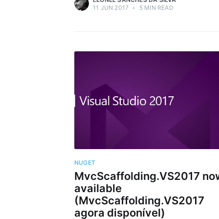
11 JUN 2017
•
5 MIN READ
NUGET
MvcScaffolding.VS2017 no
available
(MvcScaffolding.VS2017
agora disponível)