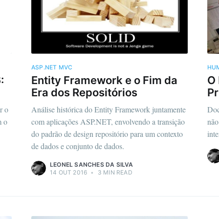
ASP.NET MVC
HU
:
Entity Framework e o Fim da
O
Era dos Repositórios
Pr
r o
Análise histórica do Entity Framework juntamente
Doc
m o
com aplicações ASP.NET, envolvendo a transição
não
do padrão de design repositório para um contexto
int
de dados e conjunto de dados.
LEONEL SANCHES DA SILVA
14 OUT 2016
•
3 MIN READ