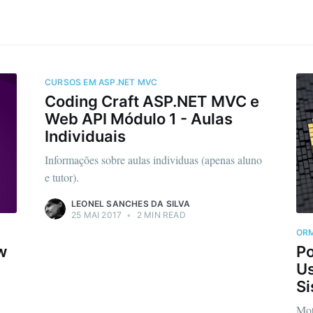
CURSOS EM ASP.NET MVC
Coding Craft ASP.NET MVC e
Web API Módulo 1 - Aulas
Individuais
Informações sobre aulas individuas (apenas aluno
e tutor).
LEONEL SANCHES DA SILVA
25 MAI 2017
•
2 MIN READ
OR
w
P
U
S
Mot