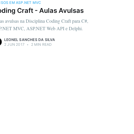
SOS EM ASP.NET MVC
ding Craft - Aulas Avulsas
as avulsas na Disciplina Coding Craft para C#,
.NET MVC, ASP.NET Web API e Delphi.
LEONEL SANCHES DA SILVA
2 JUN 2017
•
2 MIN READ