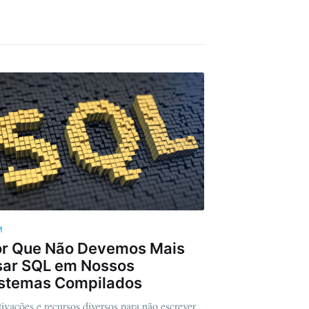
M
or Que Não Devemos Mais
sar SQL em Nossos
istemas Compilados
ivações e recursos diversos para não escrever