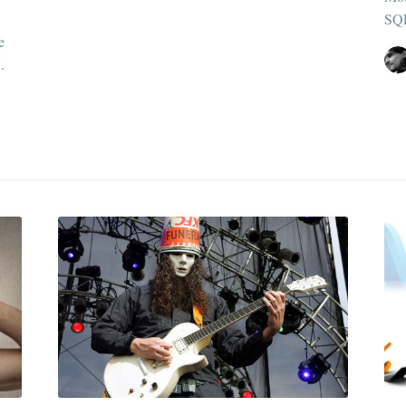
SQL
e
.