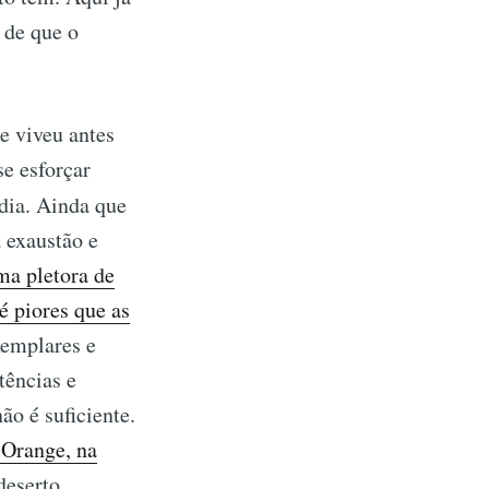
 de que o
e viveu antes
se esforçar
dia. Ainda que
 exaustão e
ma pletora de
é piores que as
xemplares e
tências e
ão é suficiente.
 Orange, na
deserto,