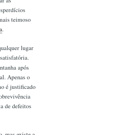
ar as
sperdícios
mais teimoso
a
.
qualquer lugar
atisfatória.
ntanha após
ial. Apenas o
 é justificado
obrevivência
ta de defeitos
o, mas existe a