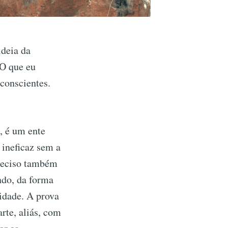
ideia da
 O que eu
conscientes.
m, é um ente
 ineficaz sem a
preciso também
ndo, da forma
idade. A prova
rte, aliás, com