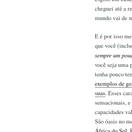
cheguei até a 
mundo vai de m
E é por isso me
que você (inclu
sempre um pou
você seja uma p
tenha pouco te
exemplos de gen
suas
. Esses car
sensacionais, e
capacidades val
São óasis no me
África do Sul
. 