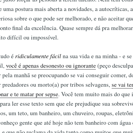
e uma postura mais aberta a novidades, a autocríticas, 
eriosa sobre o que pode ser melhorado, e não aceitar qu
onto final da excelência. Quase sempre dá pra melhorar
o difícil ou impossível.
tudo é
ridiculamente fácil
na sua vida e na minha - e se
il,
você é apenas desonesto ou ignorante
(peço desculpa
r pela manhã se preocupando se vai conseguir comer, do
 predadores ou morto(a) por tribos selvagens,
se vai t
onar e te matar por sepse
. Você tem muito mais do que 
ara ler esse texto sem que ele prejudique sua sobrevivê
s, um teto, um banheiro, um chuveiro, roupas, eletrôn
 conheço gente que até hoje não tem banheiro com água
, e que não reclama da vida tanto como muitos que mui