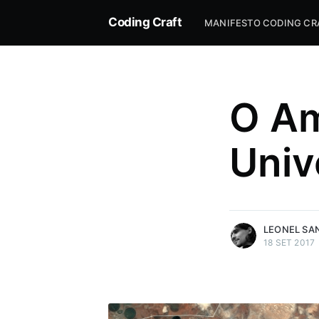
Coding Craft
MANIFESTO CODING CR
O Am
Univ
more posts
LEONEL SA
18 SET 2017