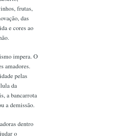
inhos, frutas,
novação, das
ida e cores ao
não.
alismo impera. O
es amadores.
idade pelas
lula da
s, a bancarrota
ou a demissão.
madoras dentro
judar o