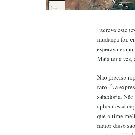
Escrevo este t
mudança foi, em
esperava era u
Mais uma vez, a
Não preciso repe
raro. É a expre
sabedoria. Não 
aplicar essa ca
que o time mel
maior disso são