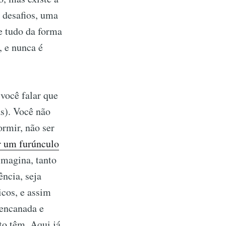
a desafios, uma
e tudo da forma
, e nunca é
 você falar que
s). Você não
rmir, não ser
er um furúnculo
imagina, tanto
ncia, seja
icos, e assim
 encanada e
to têm. Aqui já