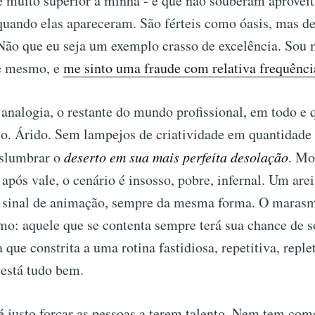
 muito superior à minha - e que não souberam aproveit
quando elas apareceram. São férteis como óasis, mas de
ão que eu seja um exemplo crasso de excelência. Sou 
e mesmo, e
me sinto uma fraude com relativa frequênci
analogia, o restante do mundo profissional, em todo e 
o. Árido. Sem lampejos de criatividade em quantidade s
islumbrar o
deserto em sua mais perfeita desolação
. Mo
após vale, o cenário é insosso, pobre, infernal. Um are
 sinal de animação, sempre da mesma forma. O marasmo
mo: aquele que se contenta sempre terá sua chance de s
 que constrita a uma rotina fastidiosa, repetitiva, reple
 está tudo bem.
é justo forçar as pessoas a terem talento. Nem tem com