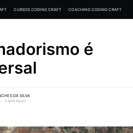
AFT
CURSOS CODING CRAFT
COACHING CODING CRAFT
adorismo é
ersal
NCHES DA SILVA
•
3 MIN READ