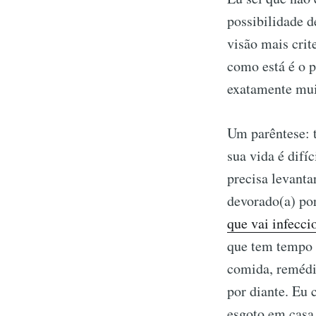
possibilidade d
visão mais crit
como está é o p
exatamente muit
Um parêntese: 
sua vida é difíc
precisa levanta
devorado(a) por
que vai infecci
que tem tempo p
comida, remédio
por diante. Eu
esgoto em casa