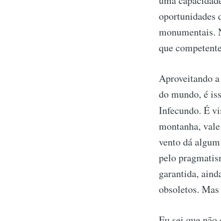
uma capacidade
oportunidades 
monumentais. N
que competent
Aproveitando a 
do mundo, é iss
Infecundo. É v
montanha, vale 
vento dá algum
pelo pragmatis
garantida, ainda
obsoletos. Mas
Eu sei que não 