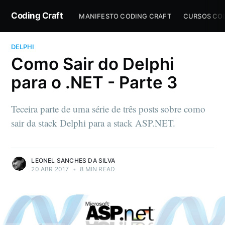
Coding Craft
MANIFESTO CODING CRAFT
CURSOS CO
DELPHI
Como Sair do Delphi
para o .NET - Parte 3
Teceira parte de uma série de três posts sobre como
sair da stack Delphi para a stack ASP.NET.
LEONEL SANCHES DA SILVA
20 ABR 2017
•
8 MIN READ